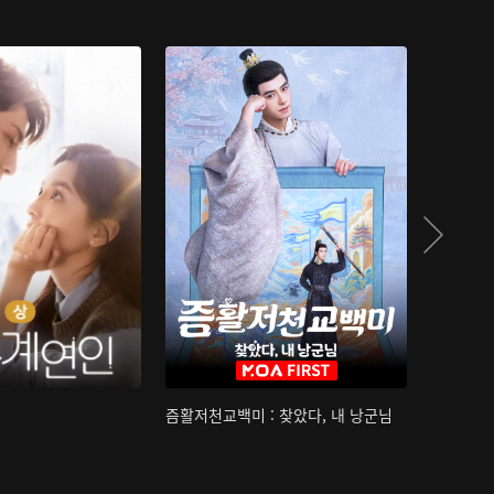
즘활저천교백미 : 찾았다, 내 낭군님
산하침