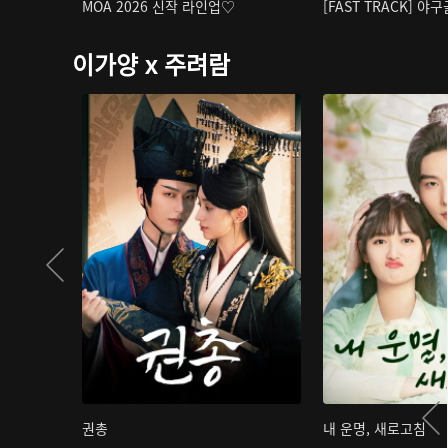
MOA 2026 신작 라인업♡
[FAST TRACK] 야
이가양 x 주려람
권총
내 운명, 새로고침