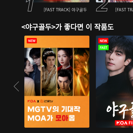
[FAST TRACK] 야구골두
[FAST T
<야구골두>가 좋다면 이 작품도