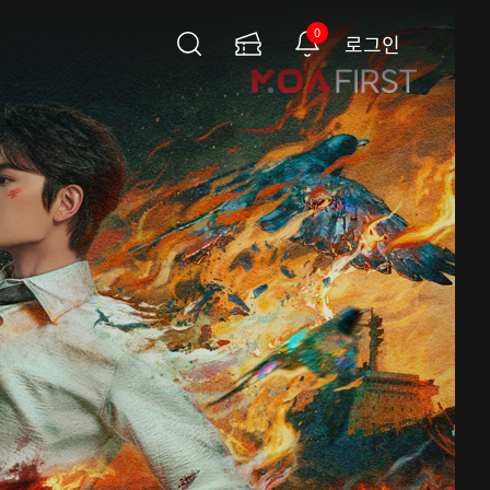
0
로그인
검
이
알
색
용
림
권
페
이
지