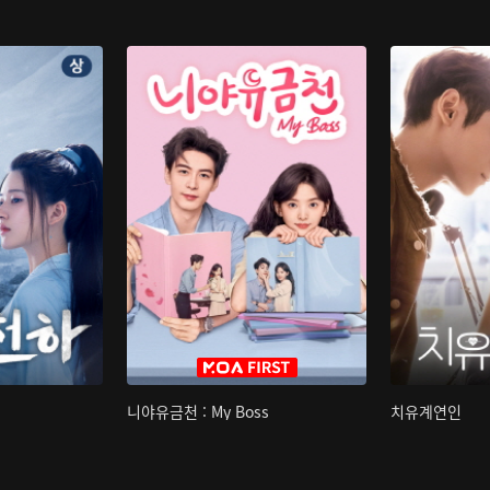
니야유금천 : My Boss
치유계연인