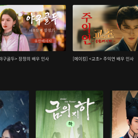
<야구골두> 장정의 배우 인사
[메이킹] <교초> 주익연 배우 인사