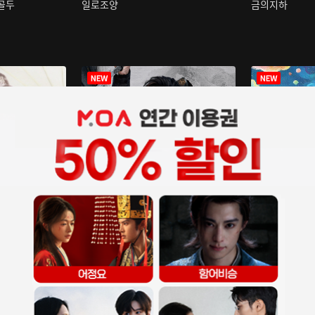
구골두
일로조양
금의지하
장중인
아재저리등니 :