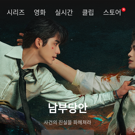
시리즈
영화
실시간
클립
스토어
N
남부당안
우림령
관복을 벗고 진실을 베다
사건의 진실을 파헤쳐라