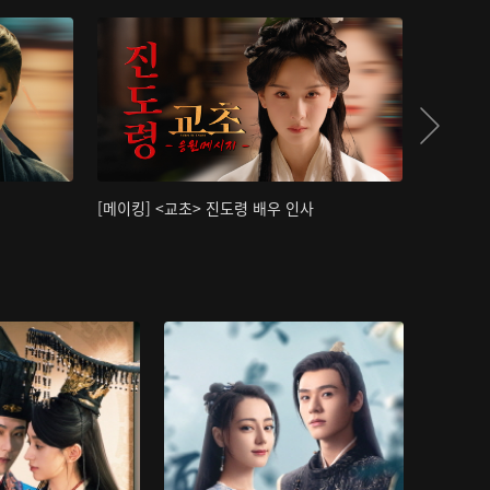
[메이킹] <교초> 진도령 배우 인사
[메이킹]