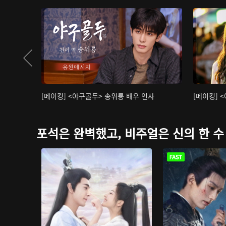
[메이킹] <야구골두> 송위룡 배우 인사
[메이킹] 
포석은 완벽했고, 비주얼은 신의 한 수