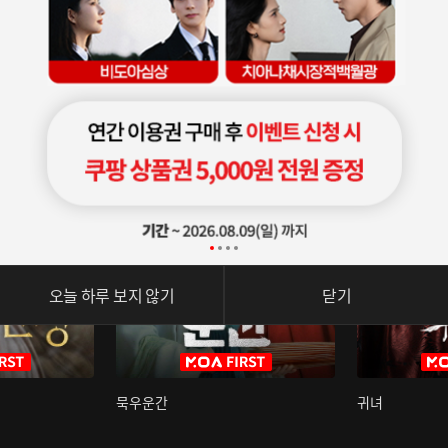
오늘 하루 보지 않기
닫기
묵우운간
귀녀