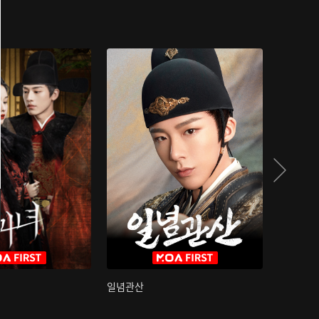
일념관산
국색방화