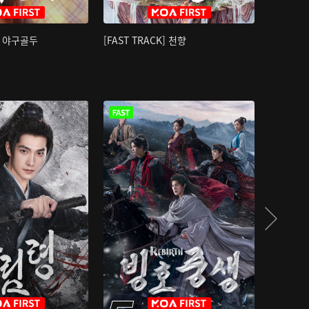
K] 야구골두
[FAST TRACK] 천향
소오강호 