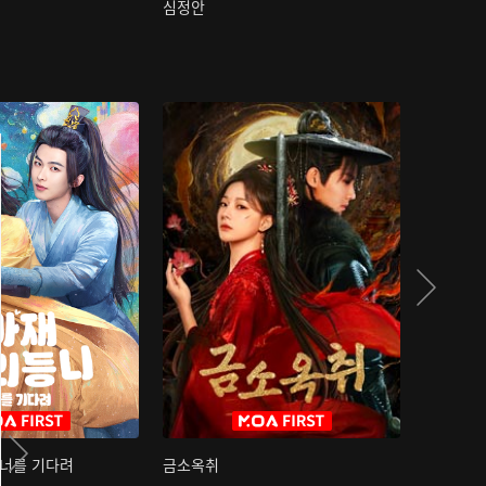
심정안
여과성음유
 너를 기다려
금소옥취
금수택심