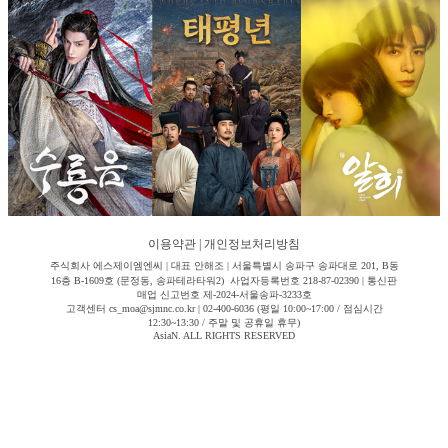
이용약관
|
개인정보처리방침
주식회사 에스제이엠엔씨 | 대표 안해조 | 서울특별시 송파구 송파대로 201, B동
16층 B-1609호 (문정동, 송파테라타워2) 사업자등록번호 218-87-02390 | 통신판
매업 신고번호 제-2024-서울송파-3233호
고객센터 cs_moa@sjmnc.co.kr | 02-400-6036 (평일 10:00~17:00 / 점심시간
12:30~13:30 / 주말 및 공휴일 휴무)
AsiaN. ALL RIGHTS RESERVED