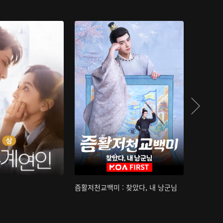
즘활저천교백미 : 찾았다, 내 낭군님
산하침