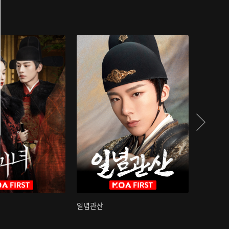
일념관산
국색방화