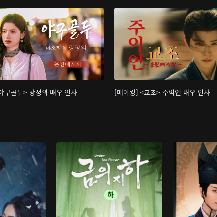
<야구골두> 장정의 배우 인사
[메이킹] <교초> 주익연 배우 인사