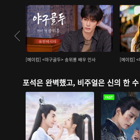
[메이킹] <야구골두> 송위룡 배우 인사
[메이킹] 
포석은 완벽했고, 비주얼은 신의 한 수