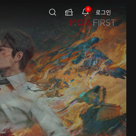
0
로그인
검
이
알
색
용
림
권
페
이
지