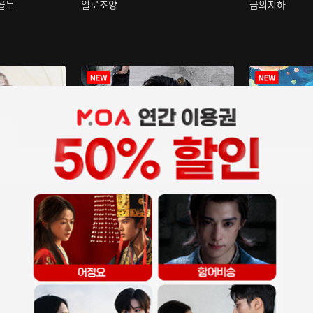
구골두
일로조양
금의지하
장중인
아재저리등니 :