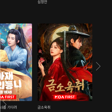
심정안
여과성음유
 너를 기다려
금소옥취
금수택심