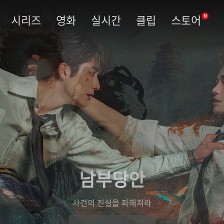
시리즈
영화
실시간
클립
스토어
N
남부당안
사건의 진실을 파헤쳐라