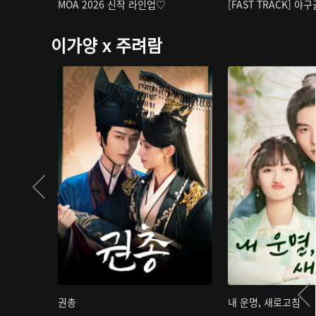
MOA 2026 신작 라인업♡
[FAST TRACK] 야
이가양 x 주려람
권총
내 운명, 새로고침