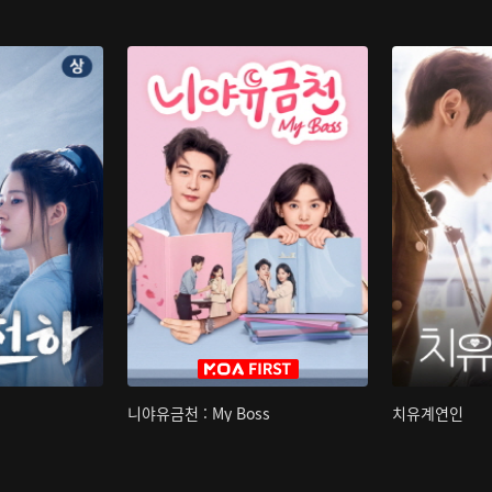
니야유금천 : My Boss
치유계연인