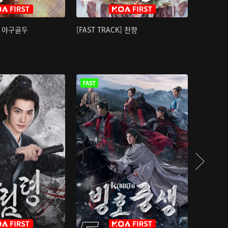
K] 야구골두
[FAST TRACK] 천향
소오강호 