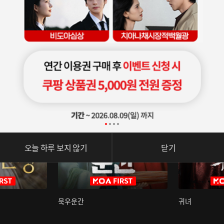
오늘 하루 보지 않기
닫기
묵우운간
귀녀