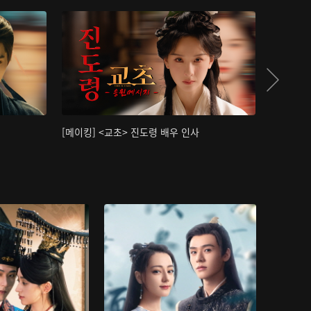
[메이킹] <교초> 진도령 배우 인사
[메이킹]