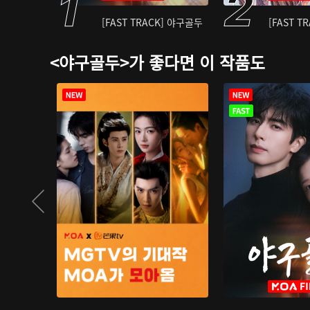
[FAST TRACK] 야구골두
[FAST T
<야구골두>가 좋다면 이 작품도