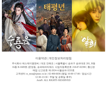
이용약관
|
개인정보처리방침
주식회사 에스제이엠엔씨 | 대표 안해조 | 서울특별시 송파구 송파대로 201, B동
16층 B-1609호 (문정동, 송파테라타워2) 사업자등록번호 218-87-02390 | 통신판
매업 신고번호 제-2024-서울송파-3233호
고객센터 cs_moa@sjmnc.co.kr | 02-400-6036 (평일 10:00~17:00 / 점심시간
12:30~13:30 / 주말 및 공휴일 휴무)
AsiaN. ALL RIGHTS RESERVED