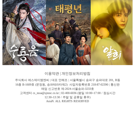
이용약관
|
개인정보처리방침
주식회사 에스제이엠엔씨 | 대표 안해조 | 서울특별시 송파구 송파대로 201, B동
16층 B-1609호 (문정동, 송파테라타워2) 사업자등록번호 218-87-02390 | 통신판
매업 신고번호 제-2024-서울송파-3233호
고객센터 cs_moa@sjmnc.co.kr | 02-400-6036 (평일 10:00~17:00 / 점심시간
12:30~13:30 / 주말 및 공휴일 휴무)
AsiaN. ALL RIGHTS RESERVED