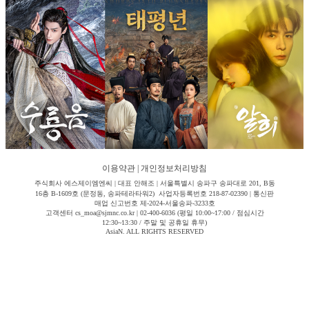
이용약관
|
개인정보처리방침
주식회사 에스제이엠엔씨 | 대표 안해조 | 서울특별시 송파구 송파대로 201, B동
16층 B-1609호 (문정동, 송파테라타워2) 사업자등록번호 218-87-02390 | 통신판
매업 신고번호 제-2024-서울송파-3233호
고객센터 cs_moa@sjmnc.co.kr | 02-400-6036 (평일 10:00~17:00 / 점심시간
12:30~13:30 / 주말 및 공휴일 휴무)
AsiaN. ALL RIGHTS RESERVED