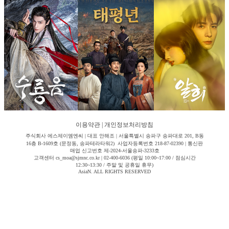
이용약관
|
개인정보처리방침
주식회사 에스제이엠엔씨 | 대표 안해조 | 서울특별시 송파구 송파대로 201, B동
16층 B-1609호 (문정동, 송파테라타워2) 사업자등록번호 218-87-02390 | 통신판
매업 신고번호 제-2024-서울송파-3233호
고객센터 cs_moa@sjmnc.co.kr | 02-400-6036 (평일 10:00~17:00 / 점심시간
12:30~13:30 / 주말 및 공휴일 휴무)
AsiaN. ALL RIGHTS RESERVED