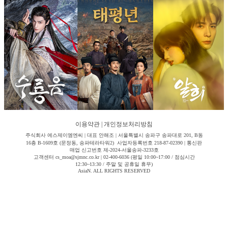
이용약관
|
개인정보처리방침
주식회사 에스제이엠엔씨 | 대표 안해조 | 서울특별시 송파구 송파대로 201, B동
16층 B-1609호 (문정동, 송파테라타워2) 사업자등록번호 218-87-02390 | 통신판
매업 신고번호 제-2024-서울송파-3233호
고객센터 cs_moa@sjmnc.co.kr | 02-400-6036 (평일 10:00~17:00 / 점심시간
12:30~13:30 / 주말 및 공휴일 휴무)
AsiaN. ALL RIGHTS RESERVED