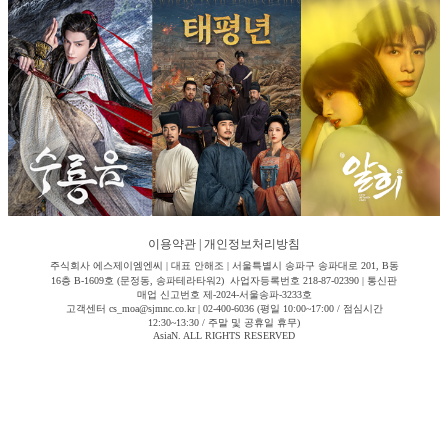
이용약관
|
개인정보처리방침
주식회사 에스제이엠엔씨 | 대표 안해조 | 서울특별시 송파구 송파대로 201, B동
16층 B-1609호 (문정동, 송파테라타워2) 사업자등록번호 218-87-02390 | 통신판
매업 신고번호 제-2024-서울송파-3233호
고객센터 cs_moa@sjmnc.co.kr | 02-400-6036 (평일 10:00~17:00 / 점심시간
12:30~13:30 / 주말 및 공휴일 휴무)
AsiaN. ALL RIGHTS RESERVED