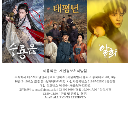
이용약관
|
개인정보처리방침
주식회사 에스제이엠엔씨 | 대표 안해조 | 서울특별시 송파구 송파대로 201, B동
16층 B-1609호 (문정동, 송파테라타워2) 사업자등록번호 218-87-02390 | 통신판
매업 신고번호 제-2024-서울송파-3233호
고객센터 cs_moa@sjmnc.co.kr | 02-400-6036 (평일 10:00~17:00 / 점심시간
12:30~13:30 / 주말 및 공휴일 휴무)
AsiaN. ALL RIGHTS RESERVED