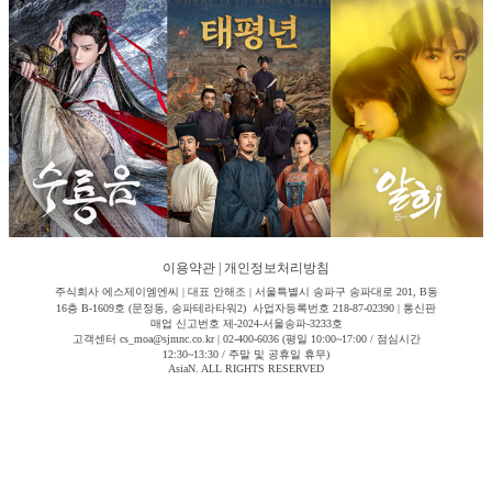
이용약관
|
개인정보처리방침
주식회사 에스제이엠엔씨 | 대표 안해조 | 서울특별시 송파구 송파대로 201, B동
16층 B-1609호 (문정동, 송파테라타워2) 사업자등록번호 218-87-02390 | 통신판
매업 신고번호 제-2024-서울송파-3233호
고객센터 cs_moa@sjmnc.co.kr | 02-400-6036 (평일 10:00~17:00 / 점심시간
12:30~13:30 / 주말 및 공휴일 휴무)
AsiaN. ALL RIGHTS RESERVED