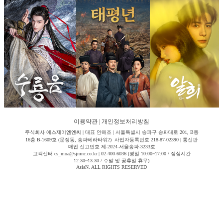
이용약관
|
개인정보처리방침
주식회사 에스제이엠엔씨 | 대표 안해조 | 서울특별시 송파구 송파대로 201, B동
16층 B-1609호 (문정동, 송파테라타워2) 사업자등록번호 218-87-02390 | 통신판
매업 신고번호 제-2024-서울송파-3233호
고객센터 cs_moa@sjmnc.co.kr | 02-400-6036 (평일 10:00~17:00 / 점심시간
12:30~13:30 / 주말 및 공휴일 휴무)
AsiaN. ALL RIGHTS RESERVED