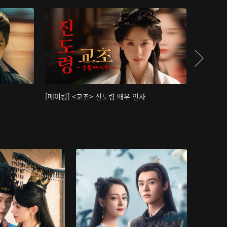
[메이킹] <교초> 진도령 배우 인사
[메이킹]