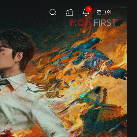
0
로그인
검
이
알
색
용
림
권
페
이
지