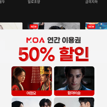
구골두
일로조양
금의지하
장중인
아재저리등니 :