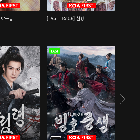
K] 야구골두
[FAST TRACK] 천향
소오강호 