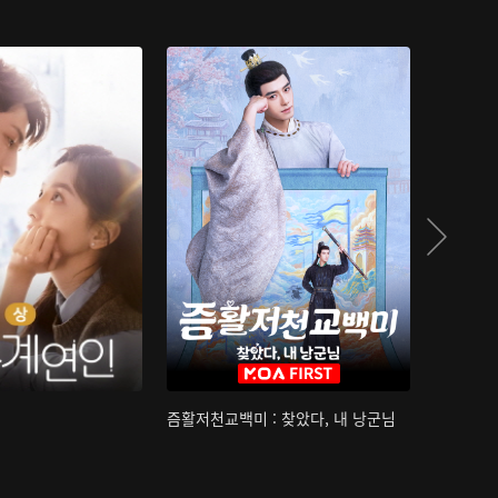
즘활저천교백미 : 찾았다, 내 낭군님
산하침