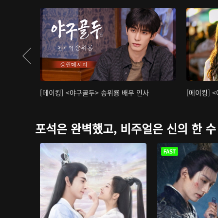
[메이킹] <야구골두> 송위룡 배우 인사
[메이킹] 
포석은 완벽했고, 비주얼은 신의 한 수