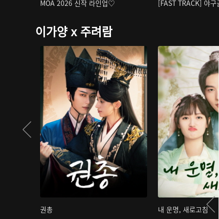
MOA 2026 신작 라인업♡
[FAST TRACK] 야
이가양 x 주려람
권총
내 운명, 새로고침