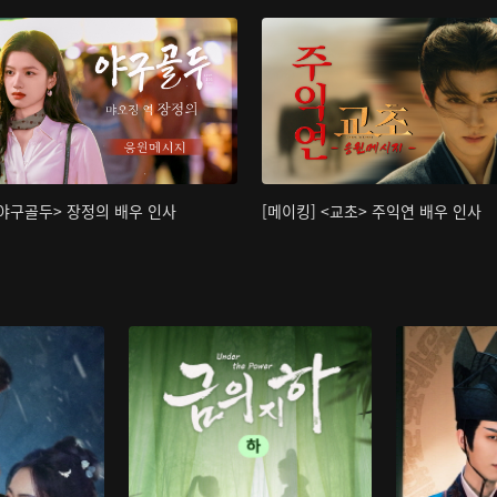
<야구골두> 장정의 배우 인사
[메이킹] <교초> 주익연 배우 인사