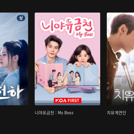
니야유금천 : My Boss
치유계연인