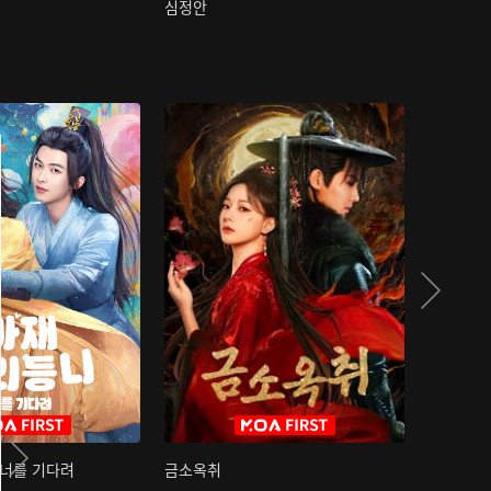
심정안
여과성음유
 너를 기다려
금소옥취
금수택심