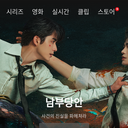
시리즈
영화
실시간
클립
스토어
N
남부당안
사건의 진실을 파헤쳐라