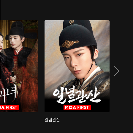
일념관산
국색방화