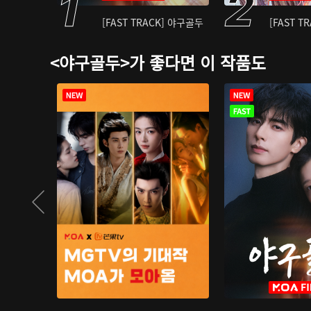
[FAST TRACK] 야구골두
[FAST T
<야구골두>가 좋다면 이 작품도