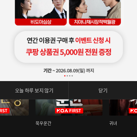
오늘 하루 보지 않기
닫기
묵우운간
귀녀