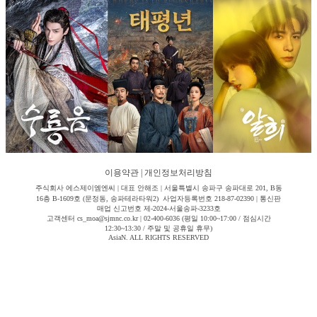
이용약관
|
개인정보처리방침
주식회사 에스제이엠엔씨 | 대표 안해조 | 서울특별시 송파구 송파대로 201, B동
16층 B-1609호 (문정동, 송파테라타워2) 사업자등록번호 218-87-02390 | 통신판
매업 신고번호 제-2024-서울송파-3233호
고객센터 cs_moa@sjmnc.co.kr | 02-400-6036 (평일 10:00~17:00 / 점심시간
12:30~13:30 / 주말 및 공휴일 휴무)
AsiaN. ALL RIGHTS RESERVED