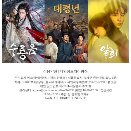
이용약관
|
개인정보처리방침
주식회사 에스제이엠엔씨 | 대표 안해조 | 서울특별시 송파구 송파대로 201, B동
16층 B-1609호 (문정동, 송파테라타워2) 사업자등록번호 218-87-02390 | 통신판
매업 신고번호 제-2024-서울송파-3233호
고객센터 cs_moa@sjmnc.co.kr | 02-400-6036 (평일 10:00~17:00 / 점심시간
12:30~13:30 / 주말 및 공휴일 휴무)
AsiaN. ALL RIGHTS RESERVED