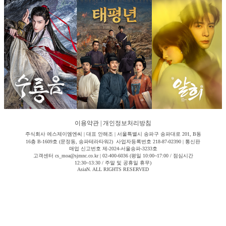
이용약관
|
개인정보처리방침
주식회사 에스제이엠엔씨 | 대표 안해조 | 서울특별시 송파구 송파대로 201, B동
16층 B-1609호 (문정동, 송파테라타워2) 사업자등록번호 218-87-02390 | 통신판
매업 신고번호 제-2024-서울송파-3233호
고객센터 cs_moa@sjmnc.co.kr | 02-400-6036 (평일 10:00~17:00 / 점심시간
12:30~13:30 / 주말 및 공휴일 휴무)
AsiaN. ALL RIGHTS RESERVED