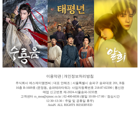
이용약관
|
개인정보처리방침
주식회사 에스제이엠엔씨 | 대표 안해조 | 서울특별시 송파구 송파대로 201, B동
16층 B-1609호 (문정동, 송파테라타워2) 사업자등록번호 218-87-02390 | 통신판
매업 신고번호 제-2024-서울송파-3233호
고객센터 cs_moa@sjmnc.co.kr | 02-400-6036 (평일 10:00~17:00 / 점심시간
12:30~13:30 / 주말 및 공휴일 휴무)
AsiaN. ALL RIGHTS RESERVED