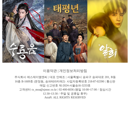
이용약관
|
개인정보처리방침
주식회사 에스제이엠엔씨 | 대표 안해조 | 서울특별시 송파구 송파대로 201, B동
16층 B-1609호 (문정동, 송파테라타워2) 사업자등록번호 218-87-02390 | 통신판
매업 신고번호 제-2024-서울송파-3233호
고객센터 cs_moa@sjmnc.co.kr | 02-400-6036 (평일 10:00~17:00 / 점심시간
12:30~13:30 / 주말 및 공휴일 휴무)
AsiaN. ALL RIGHTS RESERVED