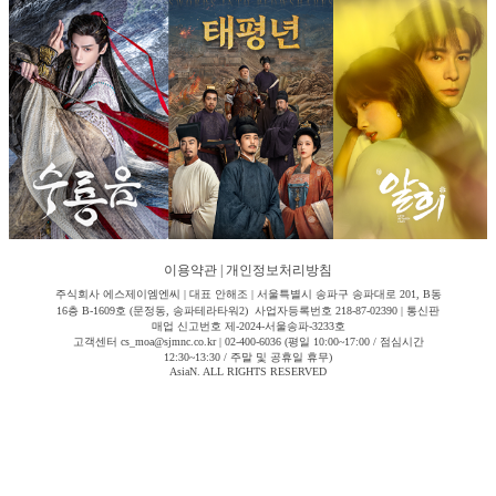
이용약관
|
개인정보처리방침
주식회사 에스제이엠엔씨 | 대표 안해조 | 서울특별시 송파구 송파대로 201, B동
16층 B-1609호 (문정동, 송파테라타워2) 사업자등록번호 218-87-02390 | 통신판
매업 신고번호 제-2024-서울송파-3233호
고객센터 cs_moa@sjmnc.co.kr | 02-400-6036 (평일 10:00~17:00 / 점심시간
12:30~13:30 / 주말 및 공휴일 휴무)
AsiaN. ALL RIGHTS RESERVED