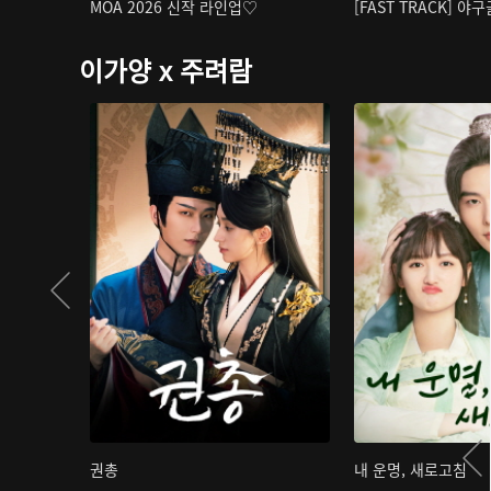
MOA 2026 신작 라인업♡
[FAST TRACK] 야
이가양 x 주려람
권총
내 운명, 새로고침