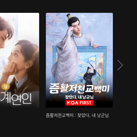
즘활저천교백미 : 찾았다, 내 낭군님
산하침