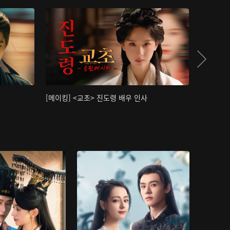
[메이킹] <교초> 진도령 배우 인사
[메이킹]