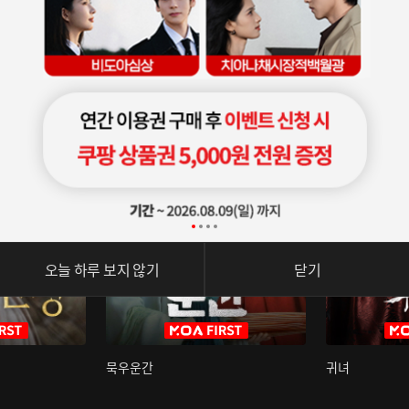
오늘 하루 보지 않기
닫기
묵우운간
귀녀