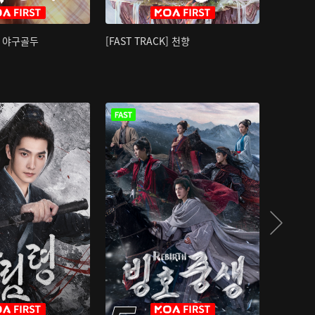
K] 야구골두
[FAST TRACK] 천향
소오강호 