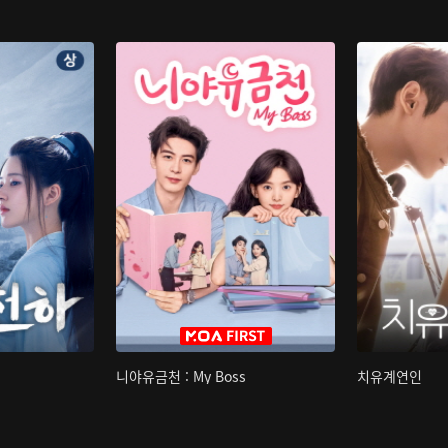
니야유금천 : My Boss
치유계연인