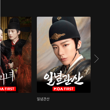
일념관산
국색방화