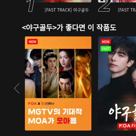
[FAST TRACK] 야구골두
[FAST T
<야구골두>가 좋다면 이 작품도