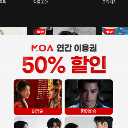
구골두
일로조양
금의지하
장중인
아재저리등니 :