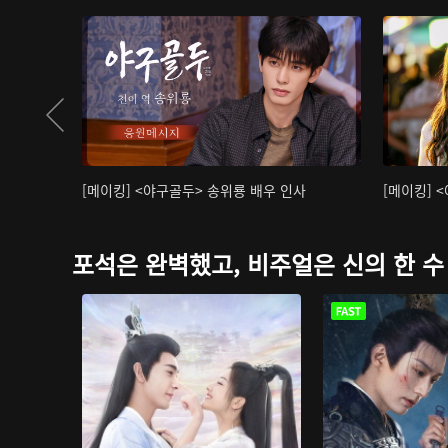
[메이킹] <야구골두> 송위룡 배우 인사
[메이킹] 
포석은 완벽했고, 비주얼은 신의 한 수