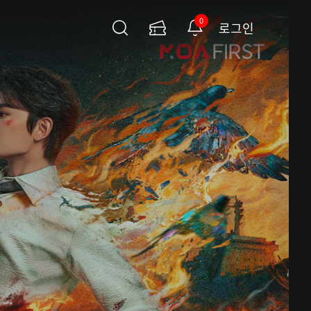
0
로그인
검
이
알
색
용
림
권
페
이
지