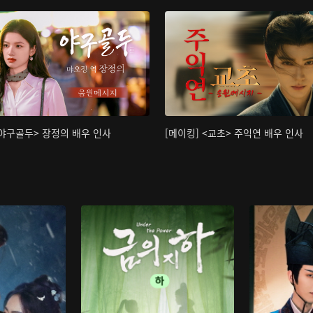
<야구골두> 장정의 배우 인사
[메이킹] <교초> 주익연 배우 인사