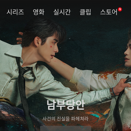
시리즈
영화
실시간
클립
스토어
N
남부당안
사건의 진실을 파헤쳐라