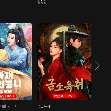
심정안
여과성음유
 너를 기다려
금소옥취
금수택심