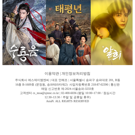
이용약관
|
개인정보처리방침
주식회사 에스제이엠엔씨 | 대표 안해조 | 서울특별시 송파구 송파대로 201, B동
16층 B-1609호 (문정동, 송파테라타워2) 사업자등록번호 218-87-02390 | 통신판
매업 신고번호 제-2024-서울송파-3233호
고객센터 cs_moa@sjmnc.co.kr | 02-400-6036 (평일 10:00~17:00 / 점심시간
12:30~13:30 / 주말 및 공휴일 휴무)
AsiaN. ALL RIGHTS RESERVED