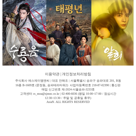
이용약관
|
개인정보처리방침
주식회사 에스제이엠엔씨 | 대표 안해조 | 서울특별시 송파구 송파대로 201, B동
16층 B-1609호 (문정동, 송파테라타워2) 사업자등록번호 218-87-02390 | 통신판
매업 신고번호 제-2024-서울송파-3233호
고객센터 cs_moa@sjmnc.co.kr | 02-400-6036 (평일 10:00~17:00 / 점심시간
12:30~13:30 / 주말 및 공휴일 휴무)
AsiaN. ALL RIGHTS RESERVED