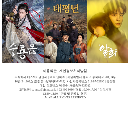
이용약관
|
개인정보처리방침
주식회사 에스제이엠엔씨 | 대표 안해조 | 서울특별시 송파구 송파대로 201, B동
16층 B-1609호 (문정동, 송파테라타워2) 사업자등록번호 218-87-02390 | 통신판
매업 신고번호 제-2024-서울송파-3233호
고객센터 cs_moa@sjmnc.co.kr | 02-400-6036 (평일 10:00~17:00 / 점심시간
12:30~13:30 / 주말 및 공휴일 휴무)
AsiaN. ALL RIGHTS RESERVED