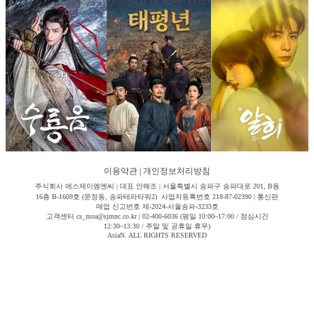
이용약관
|
개인정보처리방침
주식회사 에스제이엠엔씨 | 대표 안해조 | 서울특별시 송파구 송파대로 201, B동
16층 B-1609호 (문정동, 송파테라타워2) 사업자등록번호 218-87-02390 | 통신판
매업 신고번호 제-2024-서울송파-3233호
고객센터 cs_moa@sjmnc.co.kr | 02-400-6036 (평일 10:00~17:00 / 점심시간
12:30~13:30 / 주말 및 공휴일 휴무)
AsiaN. ALL RIGHTS RESERVED