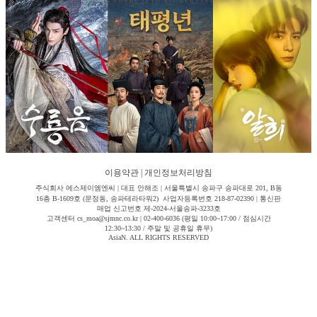
이용약관
|
개인정보처리방침
주식회사 에스제이엠엔씨 | 대표 안해조 | 서울특별시 송파구 송파대로 201, B동
16층 B-1609호 (문정동, 송파테라타워2) 사업자등록번호 218-87-02390 | 통신판
매업 신고번호 제-2024-서울송파-3233호
고객센터 cs_moa@sjmnc.co.kr | 02-400-6036 (평일 10:00~17:00 / 점심시간
12:30~13:30 / 주말 및 공휴일 휴무)
AsiaN. ALL RIGHTS RESERVED