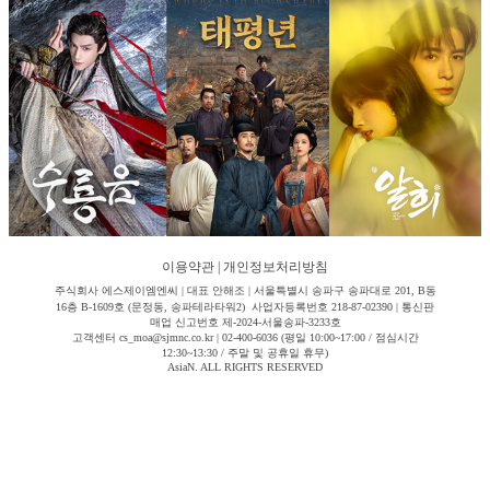
이용약관
|
개인정보처리방침
주식회사 에스제이엠엔씨 | 대표 안해조 | 서울특별시 송파구 송파대로 201, B동
16층 B-1609호 (문정동, 송파테라타워2) 사업자등록번호 218-87-02390 | 통신판
매업 신고번호 제-2024-서울송파-3233호
고객센터 cs_moa@sjmnc.co.kr | 02-400-6036 (평일 10:00~17:00 / 점심시간
12:30~13:30 / 주말 및 공휴일 휴무)
AsiaN. ALL RIGHTS RESERVED