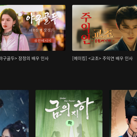
<야구골두> 장정의 배우 인사
[메이킹] <교초> 주익연 배우 인사