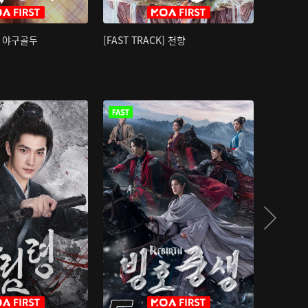
K] 야구골두
[FAST TRACK] 천향
소오강호 