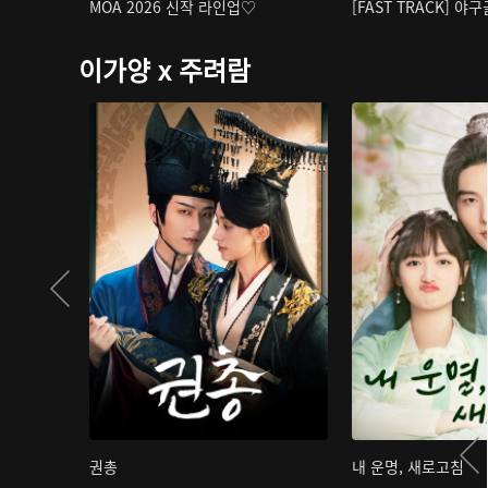
MOA 2026 신작 라인업♡
[FAST TRACK] 야
이가양 x 주려람
권총
내 운명, 새로고침