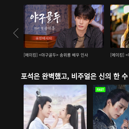
[메이킹] <야구골두> 송위룡 배우 인사
[메이킹] 
포석은 완벽했고, 비주얼은 신의 한 수