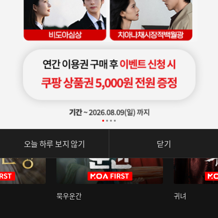
오늘 하루 보지 않기
닫기
묵우운간
귀녀