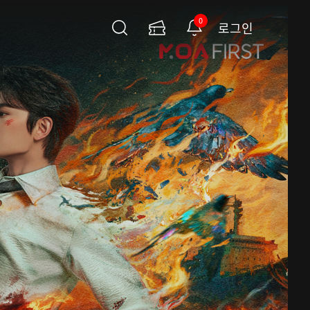
0
로그인
검
이
알
색
용
림
권
페
이
지