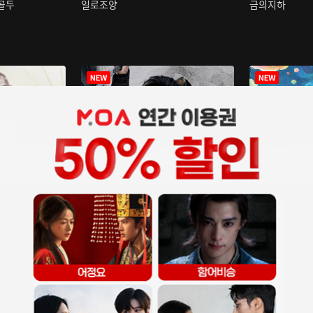
구골두
일로조양
금의지하
장중인
아재저리등니 :