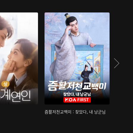
즘활저천교백미 : 찾았다, 내 낭군님
산하침