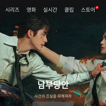
시리즈
영화
실시간
클립
스토어
N
남부당안
사건의 진실을 파헤쳐라