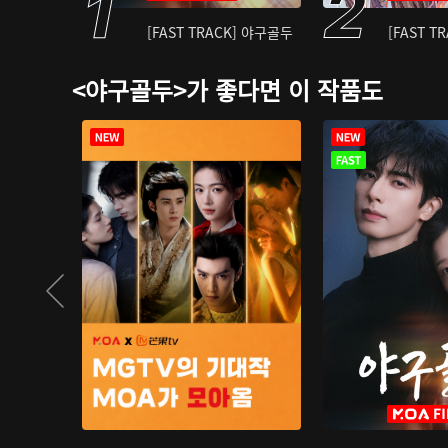
[FAST TRACK] 야구골두
[FAST T
<야구골두>가 좋다면 이 작품도