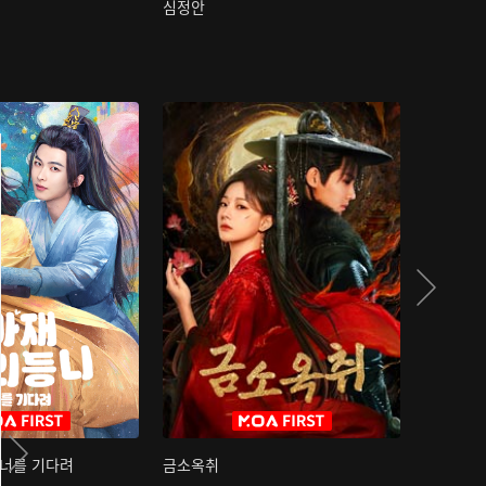
심정안
여과성음유
 너를 기다려
금소옥취
금수택심