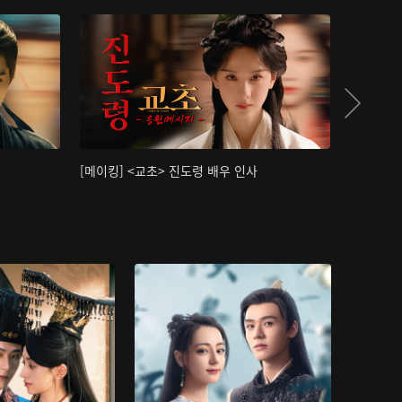
[메이킹] <교초> 진도령 배우 인사
[메이킹]