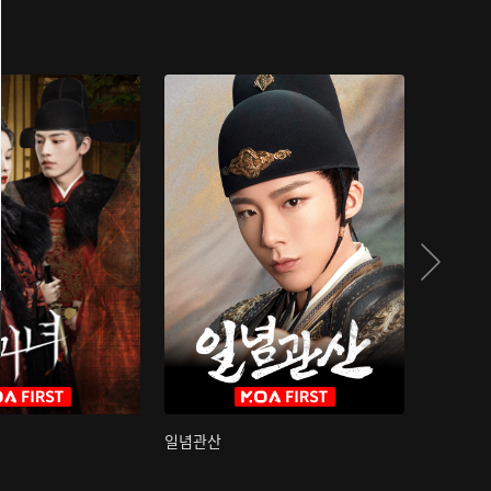
일념관산
국색방화