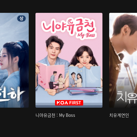
니야유금천 : My Boss
치유계연인