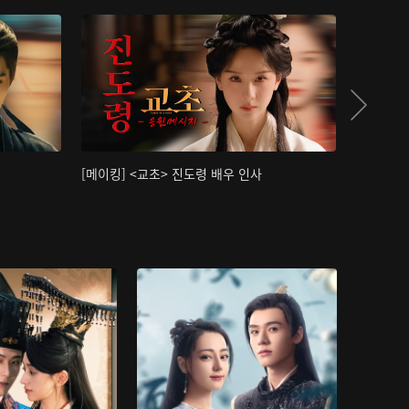
[메이킹] <교초> 진도령 배우 인사
[메이킹]