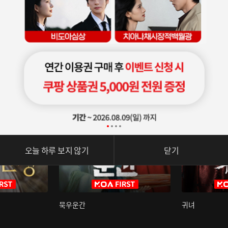
오늘 하루 보지 않기
닫기
묵우운간
귀녀