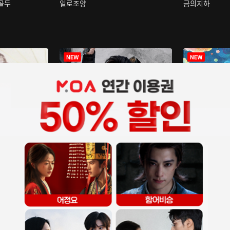
구골두
일로조양
금의지하
장중인
아재저리등니 :