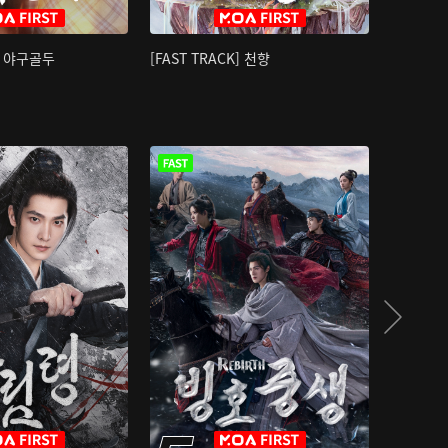
K] 야구골두
[FAST TRACK] 천향
소오강호 