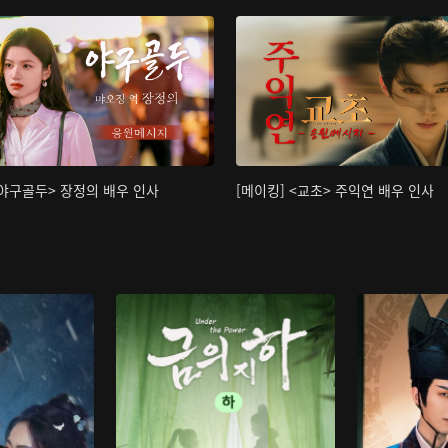
<야구골두> 장정의 배우 인사
[메이킹] <교초> 주익연 배우 인사