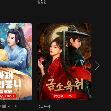
심정안
여과성음유
 너를 기다려
금소옥취
금수택심