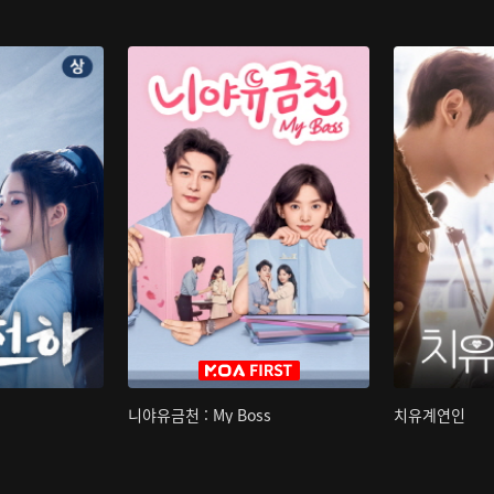
니야유금천 : My Boss
치유계연인