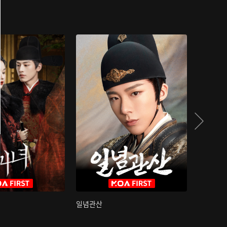
일념관산
국색방화