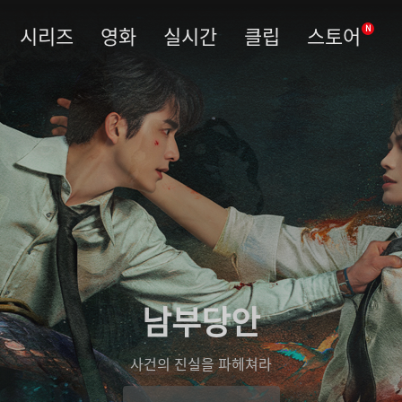
시리즈
영화
실시간
클립
스토어
N
남부당안
사건의 진실을 파헤쳐라