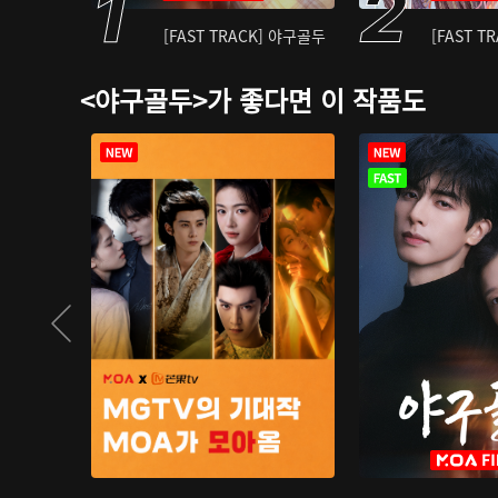
[FAST TRACK] 야구골두
[FAST T
<야구골두>가 좋다면 이 작품도