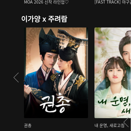
MOA 2026 신작 라인업♡
[FAST TRACK] 야
이가양 x 주려람
권총
내 운명, 새로고침