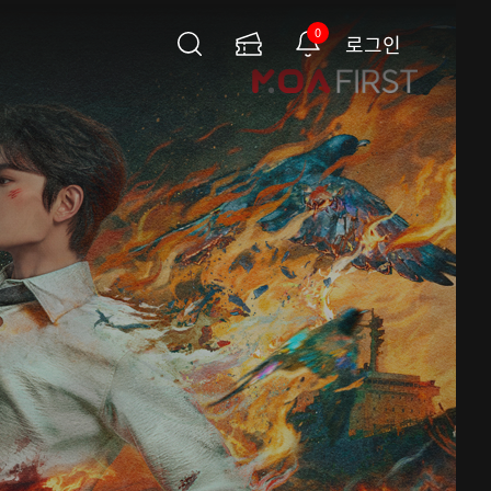
0
로그인
검
이
알
색
용
림
권
페
이
지