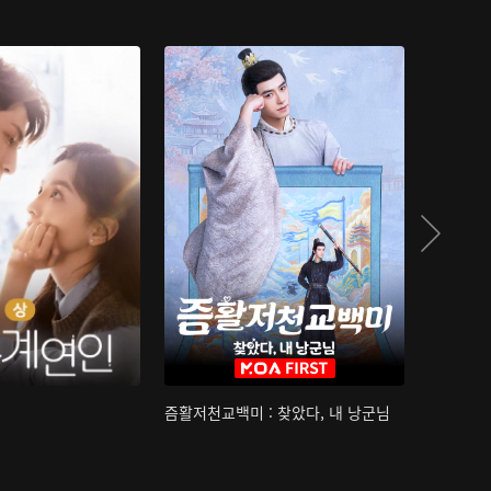
즘활저천교백미 : 찾았다, 내 낭군님
산하침