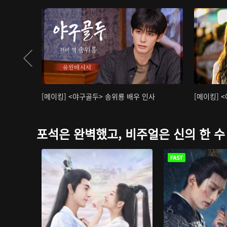
[메이킹] <야구골두> 송위룡 배우 인사
[메이킹] 
포석은 완벽했고, 비주얼은 신의 한 수