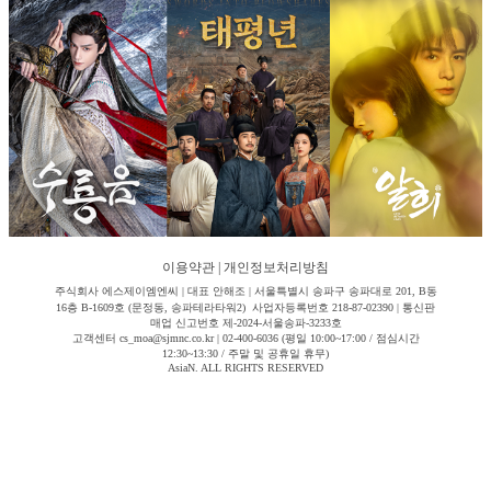
이용약관
|
개인정보처리방침
주식회사 에스제이엠엔씨 | 대표 안해조 | 서울특별시 송파구 송파대로 201, B동
16층 B-1609호 (문정동, 송파테라타워2) 사업자등록번호 218-87-02390 | 통신판
매업 신고번호 제-2024-서울송파-3233호
고객센터 cs_moa@sjmnc.co.kr | 02-400-6036 (평일 10:00~17:00 / 점심시간
12:30~13:30 / 주말 및 공휴일 휴무)
AsiaN. ALL RIGHTS RESERVED