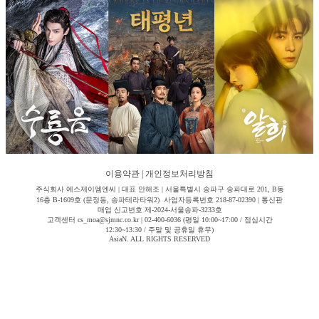
이용약관
|
개인정보처리방침
주식회사 에스제이엠엔씨 | 대표 안해조 | 서울특별시 송파구 송파대로 201, B동
16층 B-1609호 (문정동, 송파테라타워2) 사업자등록번호 218-87-02390 | 통신판
매업 신고번호 제-2024-서울송파-3233호
고객센터 cs_moa@sjmnc.co.kr | 02-400-6036 (평일 10:00~17:00 / 점심시간
12:30~13:30 / 주말 및 공휴일 휴무)
AsiaN. ALL RIGHTS RESERVED