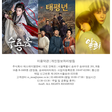
이용약관
|
개인정보처리방침
주식회사 에스제이엠엔씨 | 대표 안해조 | 서울특별시 송파구 송파대로 201, B동
16층 B-1609호 (문정동, 송파테라타워2) 사업자등록번호 218-87-02390 | 통신판
매업 신고번호 제-2024-서울송파-3233호
고객센터 cs_moa@sjmnc.co.kr | 02-400-6036 (평일 10:00~17:00 / 점심시간
12:30~13:30 / 주말 및 공휴일 휴무)
AsiaN. ALL RIGHTS RESERVED