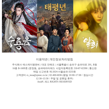
이용약관
|
개인정보처리방침
주식회사 에스제이엠엔씨 | 대표 안해조 | 서울특별시 송파구 송파대로 201, B동
16층 B-1609호 (문정동, 송파테라타워2) 사업자등록번호 218-87-02390 | 통신판
매업 신고번호 제-2024-서울송파-3233호
고객센터 cs_moa@sjmnc.co.kr | 02-400-6036 (평일 10:00~17:00 / 점심시간
12:30~13:30 / 주말 및 공휴일 휴무)
AsiaN. ALL RIGHTS RESERVED