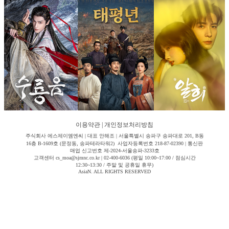
이용약관
|
개인정보처리방침
주식회사 에스제이엠엔씨 | 대표 안해조 | 서울특별시 송파구 송파대로 201, B동
16층 B-1609호 (문정동, 송파테라타워2) 사업자등록번호 218-87-02390 | 통신판
매업 신고번호 제-2024-서울송파-3233호
고객센터 cs_moa@sjmnc.co.kr | 02-400-6036 (평일 10:00~17:00 / 점심시간
12:30~13:30 / 주말 및 공휴일 휴무)
AsiaN. ALL RIGHTS RESERVED