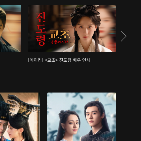
[메이킹] <교초> 진도령 배우 인사
[메이킹]