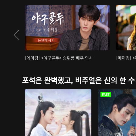
[메이킹] <야구골두> 송위룡 배우 인사
[메이킹] 
포석은 완벽했고, 비주얼은 신의 한 수