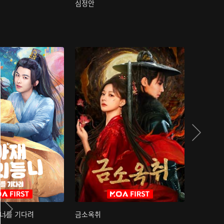
심정안
여과성음유
 너를 기다려
금소옥취
금수택심