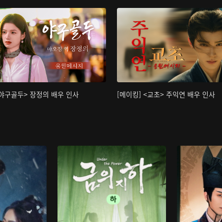
<야구골두> 장정의 배우 인사
[메이킹] <교초> 주익연 배우 인사