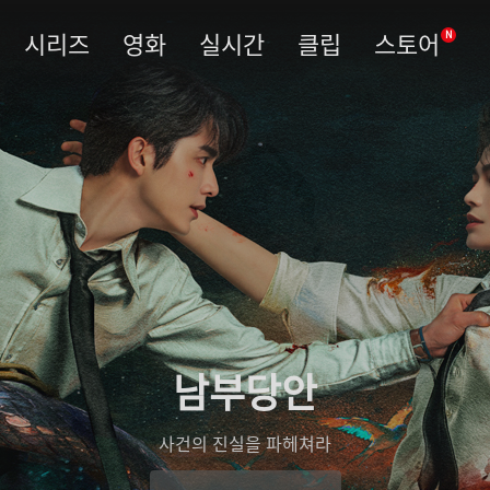
시리즈
영화
실시간
클립
스토어
N
남부당안
사건의 진실을 파헤쳐라