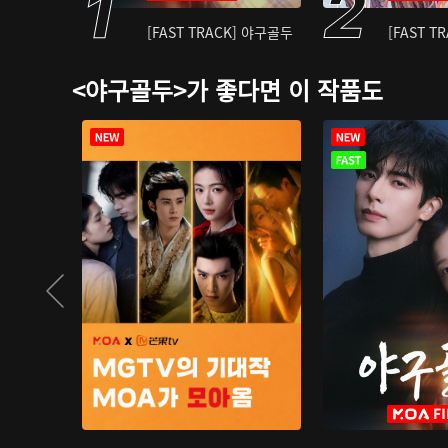
[FAST TRACK] 야구골두
[FAST T
<야구골두>가 좋다면 이 작품도