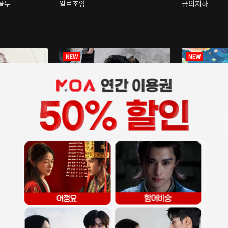
구골두
일로조양
금의지하
장중인
아재저리등니 :