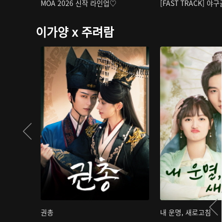
MOA 2026 신작 라인업♡
[FAST TRACK] 야
이가양 x 주려람
권총
내 운명, 새로고침