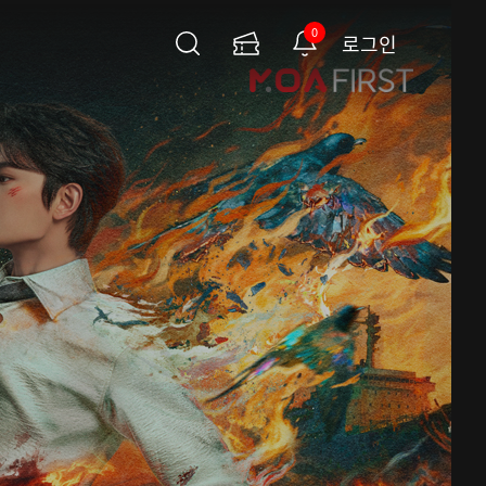
0
로그인
검
이
알
색
용
림
권
페
이
지