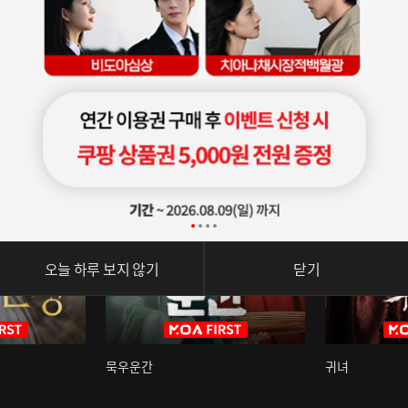
오늘 하루 보지 않기
닫기
묵우운간
귀녀