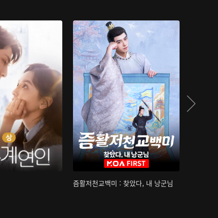
즘활저천교백미 : 찾았다, 내 낭군님
산하침