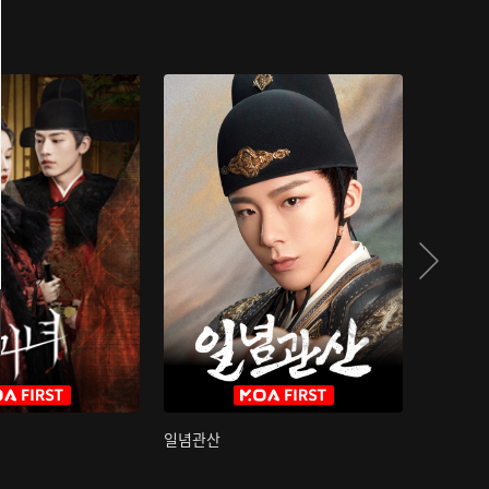
일념관산
국색방화