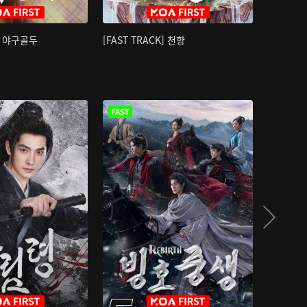
K] 야구골두
[FAST TRACK] 천향
소오강호 