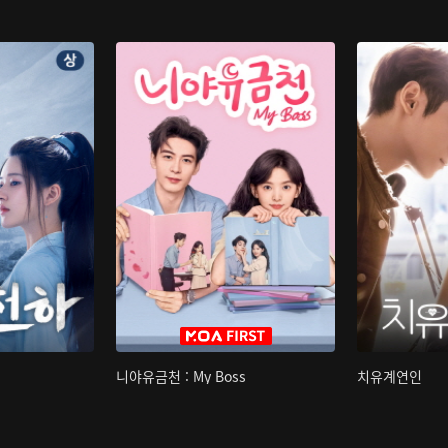
니야유금천 : My Boss
치유계연인