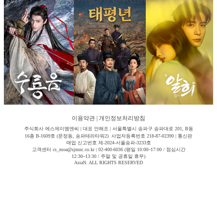
이용약관
|
개인정보처리방침
주식회사 에스제이엠엔씨 | 대표 안해조 | 서울특별시 송파구 송파대로 201, B동
16층 B-1609호 (문정동, 송파테라타워2) 사업자등록번호 218-87-02390 | 통신판
매업 신고번호 제-2024-서울송파-3233호
고객센터 cs_moa@sjmnc.co.kr | 02-400-6036 (평일 10:00~17:00 / 점심시간
12:30~13:30 / 주말 및 공휴일 휴무)
AsiaN. ALL RIGHTS RESERVED