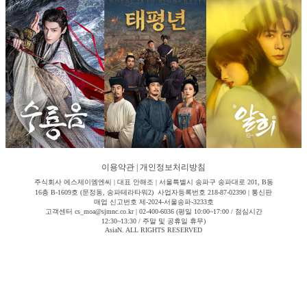
이용약관
|
개인정보처리방침
주식회사 에스제이엠엔씨 | 대표 안해조 | 서울특별시 송파구 송파대로 201, B동
16층 B-1609호 (문정동, 송파테라타워2) 사업자등록번호 218-87-02390 | 통신판
매업 신고번호 제-2024-서울송파-3233호
고객센터 cs_moa@sjmnc.co.kr | 02-400-6036 (평일 10:00~17:00 / 점심시간
12:30~13:30 / 주말 및 공휴일 휴무)
AsiaN. ALL RIGHTS RESERVED