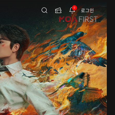
0
로그인
검
이
알
색
용
림
권
페
이
지