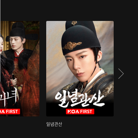
일념관산
국색방화