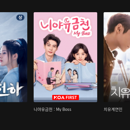
니야유금천 : My Boss
치유계연인