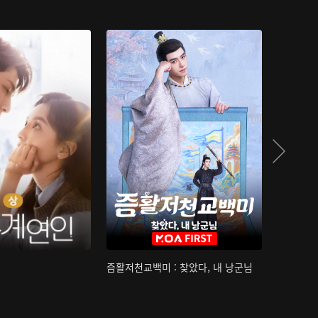
즘활저천교백미 : 찾았다, 내 낭군님
산하침