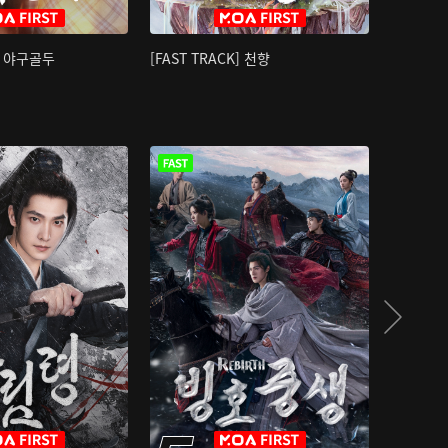
K] 야구골두
[FAST TRACK] 천향
소오강호 