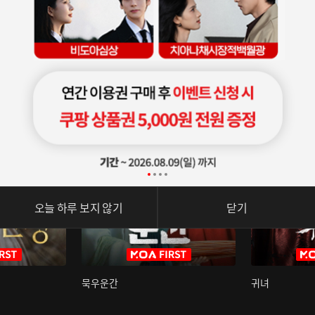
오늘 하루 보지 않기
닫기
묵우운간
귀녀