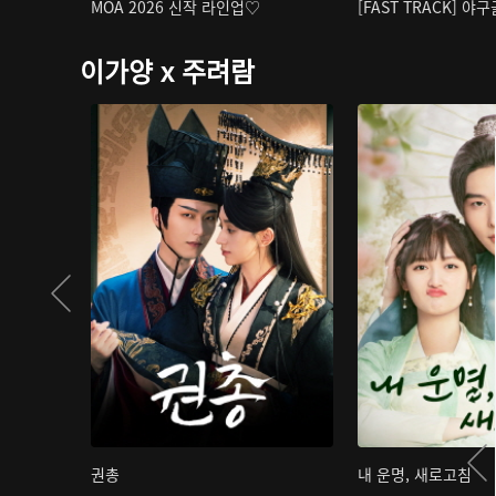
MOA 2026 신작 라인업♡
[FAST TRACK] 야
이가양 x 주려람
권총
내 운명, 새로고침