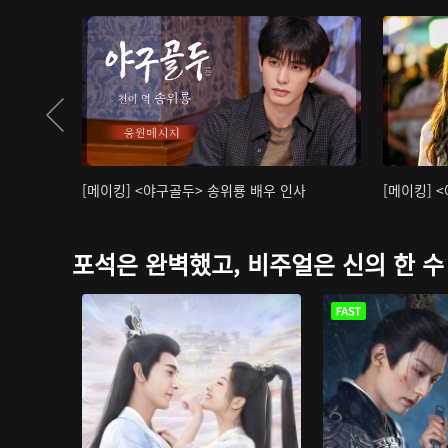
[메이킹] <야구골두> 송위룡 배우 인사
[메이킹] 
포석은 완벽했고, 비주얼은 신의 한 수