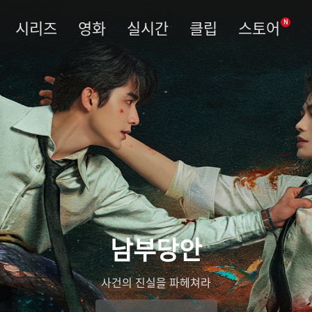
시리즈
영화
실시간
클립
스토어
N
남부당안
사건의 진실을 파헤쳐라