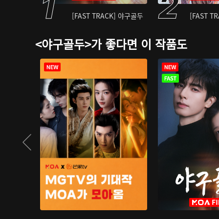
[FAST TRACK] 야구골두
[FAST T
<야구골두>가 좋다면 이 작품도