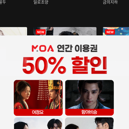
구골두
일로조양
금의지하
장중인
아재저리등니 :