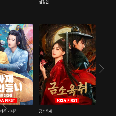
심정안
여과성음유
 너를 기다려
금소옥취
금수택심