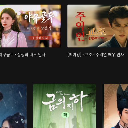
<야구골두> 장정의 배우 인사
[메이킹] <교초> 주익연 배우 인사