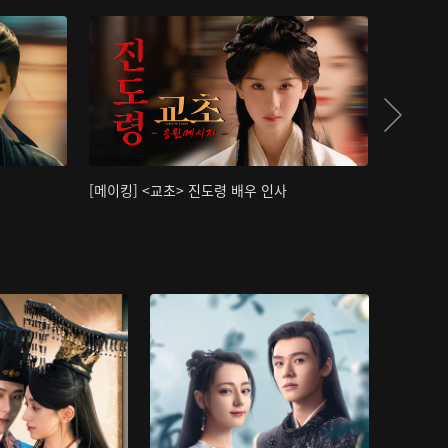
[메이킹] <교초> 진도령 배우 인사
[메이킹]