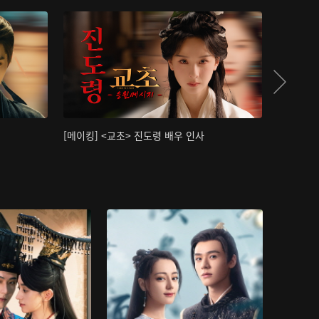
[메이킹] <교초> 진도령 배우 인사
[메이킹]