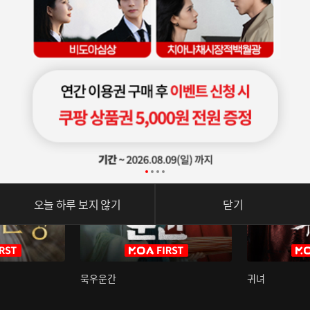
오늘 하루 보지 않기
닫기
묵우운간
귀녀