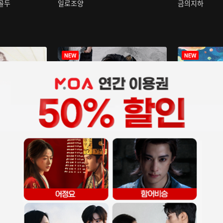
구골두
일로조양
금의지하
장중인
아재저리등니 :