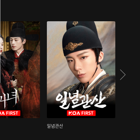
일념관산
국색방화