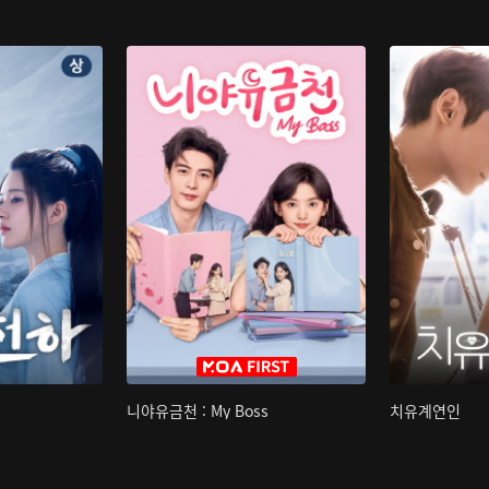
니야유금천 : My Boss
치유계연인