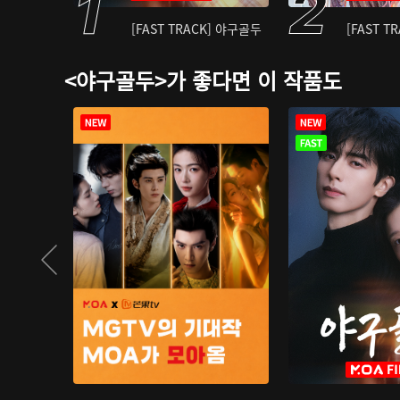
[FAST TRACK] 야구골두
[FAST T
<야구골두>가 좋다면 이 작품도