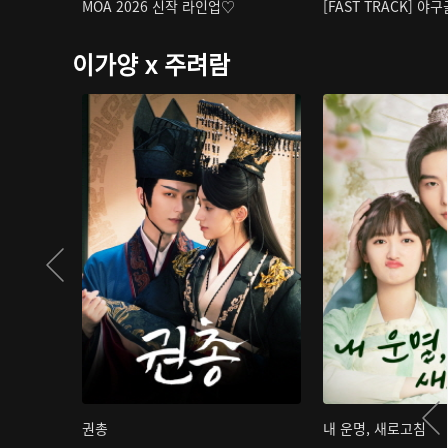
MOA 2026 신작 라인업♡
[FAST TRACK] 야
이가양 x 주려람
권총
내 운명, 새로고침