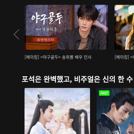
[메이킹] <야구골두> 송위룡 배우 인사
[메이킹] 
포석은 완벽했고, 비주얼은 신의 한 수