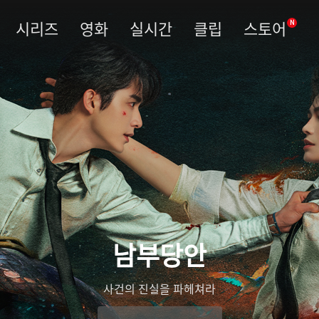
시리즈
영화
실시간
클립
스토어
N
남부당안
사건의 진실을 파헤쳐라