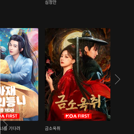
심정안
여과성음유
 너를 기다려
금소옥취
금수택심