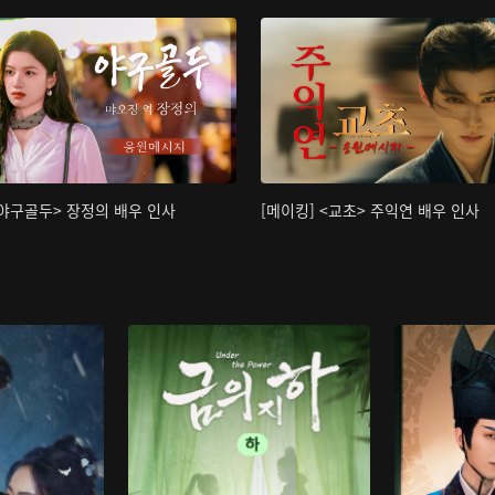
<야구골두> 장정의 배우 인사
[메이킹] <교초> 주익연 배우 인사