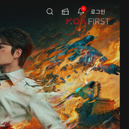
0
로그인
검
이
알
색
용
림
권
페
이
지