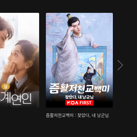
즘활저천교백미 : 찾았다, 내 낭군님
산하침