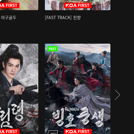
K] 야구골두
[FAST TRACK] 천향
소오강호 