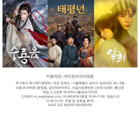
이용약관
|
개인정보처리방침
주식회사 에스제이엠엔씨 | 대표 안해조 | 서울특별시 송파구 송파대로 201, B동
16층 B-1609호 (문정동, 송파테라타워2) 사업자등록번호 218-87-02390 | 통신판
매업 신고번호 제-2024-서울송파-3233호
고객센터 cs_moa@sjmnc.co.kr | 02-400-6036 (평일 10:00~17:00 / 점심시간
12:30~13:30 / 주말 및 공휴일 휴무)
AsiaN. ALL RIGHTS RESERVED