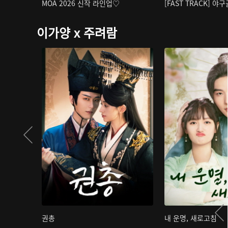
MOA 2026 신작 라인업♡
[FAST TRACK] 야
이가양 x 주려람
권총
내 운명, 새로고침