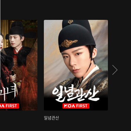
일념관산
국색방화