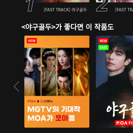
[FAST TRACK] 야구골두
[FAST T
<야구골두>가 좋다면 이 작품도