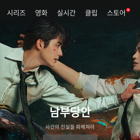
시리즈
영화
실시간
클립
스토어
N
남부당안
사건의 진실을 파헤쳐라