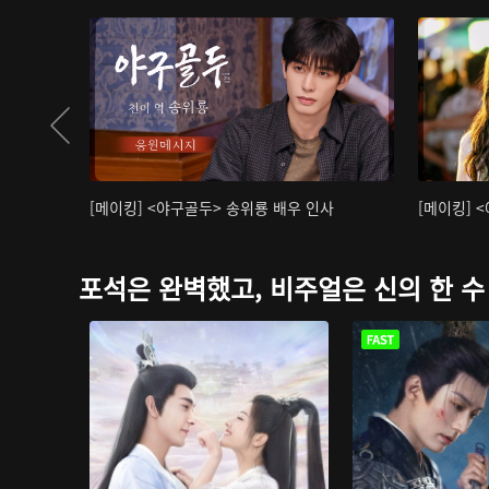
[메이킹] <야구골두> 송위룡 배우 인사
[메이킹] 
포석은 완벽했고, 비주얼은 신의 한 수