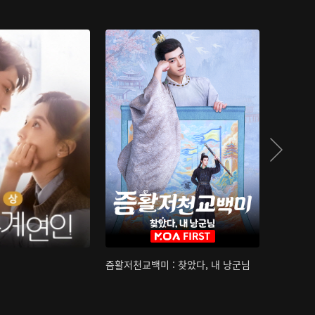
즘활저천교백미 : 찾았다, 내 낭군님
산하침