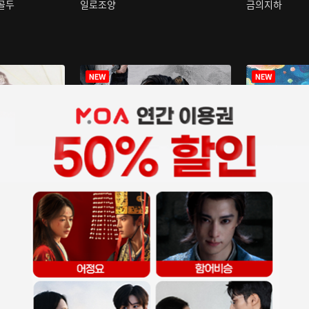
구골두
일로조양
금의지하
장중인
아재저리등니 :