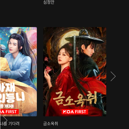
심정안
여과성음유
 너를 기다려
금소옥취
금수택심