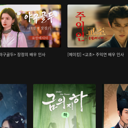
<야구골두> 장정의 배우 인사
[메이킹] <교초> 주익연 배우 인사