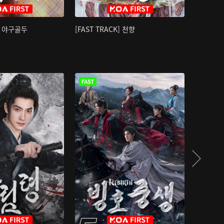
K] 야구골두
[FAST TRACK] 천향
소오강호 