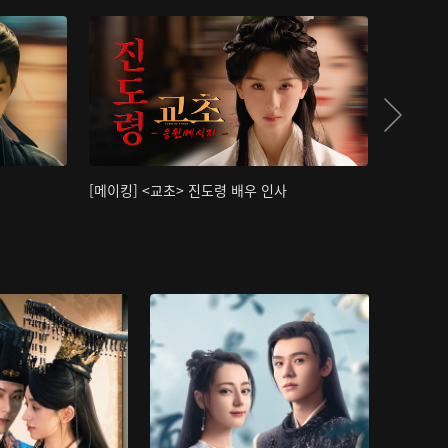
[메이킹] <교초> 진도령 배우 인사
[메이킹]