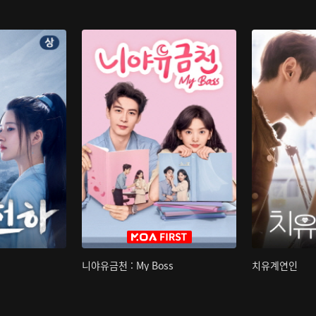
니야유금천 : My Boss
치유계연인