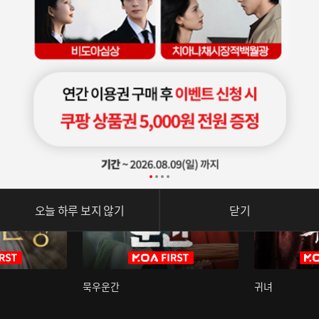
오늘 하루 보지 않기
닫기
묵우운간
귀녀