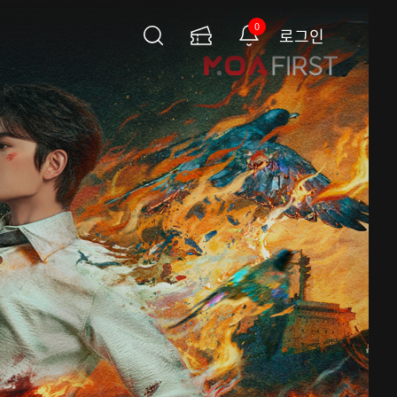
0
로그인
검
이
알
색
용
림
권
페
이
지