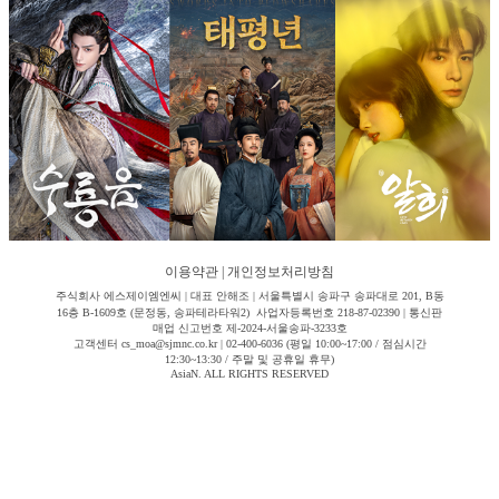
이용약관
|
개인정보처리방침
주식회사 에스제이엠엔씨 | 대표 안해조 | 서울특별시 송파구 송파대로 201, B동
16층 B-1609호 (문정동, 송파테라타워2) 사업자등록번호 218-87-02390 | 통신판
매업 신고번호 제-2024-서울송파-3233호
고객센터 cs_moa@sjmnc.co.kr | 02-400-6036 (평일 10:00~17:00 / 점심시간
12:30~13:30 / 주말 및 공휴일 휴무)
AsiaN. ALL RIGHTS RESERVED