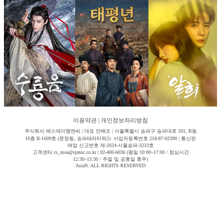
이용약관
|
개인정보처리방침
주식회사 에스제이엠엔씨 | 대표 안해조 | 서울특별시 송파구 송파대로 201, B동
16층 B-1609호 (문정동, 송파테라타워2) 사업자등록번호 218-87-02390 | 통신판
매업 신고번호 제-2024-서울송파-3233호
고객센터 cs_moa@sjmnc.co.kr | 02-400-6036 (평일 10:00~17:00 / 점심시간
12:30~13:30 / 주말 및 공휴일 휴무)
AsiaN. ALL RIGHTS RESERVED