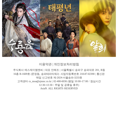
이용약관
|
개인정보처리방침
주식회사 에스제이엠엔씨 | 대표 안해조 | 서울특별시 송파구 송파대로 201, B동
16층 B-1609호 (문정동, 송파테라타워2) 사업자등록번호 218-87-02390 | 통신판
매업 신고번호 제-2024-서울송파-3233호
고객센터 cs_moa@sjmnc.co.kr | 02-400-6036 (평일 10:00~17:00 / 점심시간
12:30~13:30 / 주말 및 공휴일 휴무)
AsiaN. ALL RIGHTS RESERVED