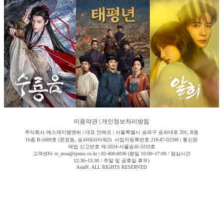
이용약관
|
개인정보처리방침
주식회사 에스제이엠엔씨 | 대표 안해조 | 서울특별시 송파구 송파대로 201, B동
16층 B-1609호 (문정동, 송파테라타워2) 사업자등록번호 218-87-02390 | 통신판
매업 신고번호 제-2024-서울송파-3233호
고객센터 cs_moa@sjmnc.co.kr | 02-400-6036 (평일 10:00~17:00 / 점심시간
12:30~13:30 / 주말 및 공휴일 휴무)
AsiaN. ALL RIGHTS RESERVED