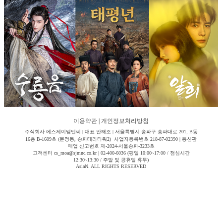
이용약관
|
개인정보처리방침
주식회사 에스제이엠엔씨 | 대표 안해조 | 서울특별시 송파구 송파대로 201, B동
16층 B-1609호 (문정동, 송파테라타워2) 사업자등록번호 218-87-02390 | 통신판
매업 신고번호 제-2024-서울송파-3233호
고객센터 cs_moa@sjmnc.co.kr | 02-400-6036 (평일 10:00~17:00 / 점심시간
12:30~13:30 / 주말 및 공휴일 휴무)
AsiaN. ALL RIGHTS RESERVED