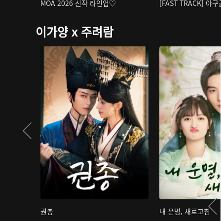
MOA 2026 신작 라인업♡
[FAST TRACK] 야
이가양 x 주려람
권총
내 운명, 새로고침