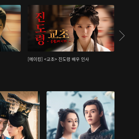
[메이킹] <교초> 진도령 배우 인사
[메이킹]