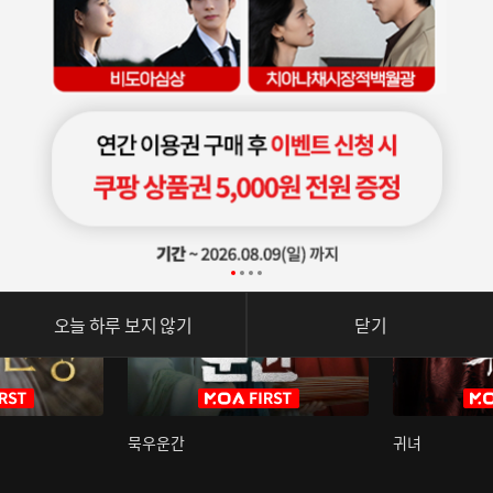
오늘 하루 보지 않기
닫기
묵우운간
귀녀