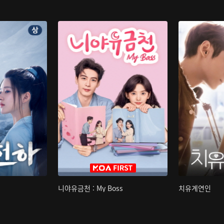
니야유금천 : My Boss
치유계연인