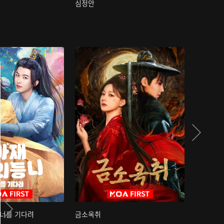
심정안
여과성음유
 너를 기다려
금소옥취
금수택심