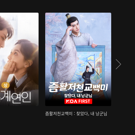
즘활저천교백미 : 찾았다, 내 낭군님
산하침