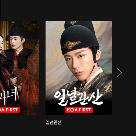
일념관산
국색방화