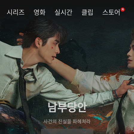
시리즈
영화
실시간
클립
스토어
N
남부당안
사건의 진실을 파헤쳐라