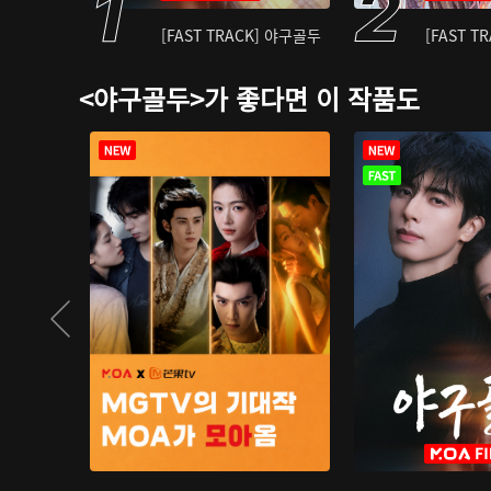
[FAST TRACK] 야구골두
[FAST T
<야구골두>가 좋다면 이 작품도