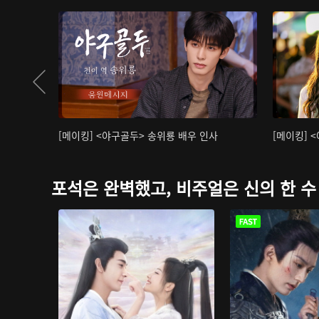
[메이킹] <야구골두> 송위룡 배우 인사
[메이킹] 
포석은 완벽했고, 비주얼은 신의 한 수