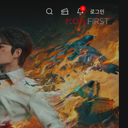
0
로그인
검
이
알
색
용
림
권
페
이
지