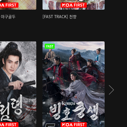
K] 야구골두
[FAST TRACK] 천향
소오강호 