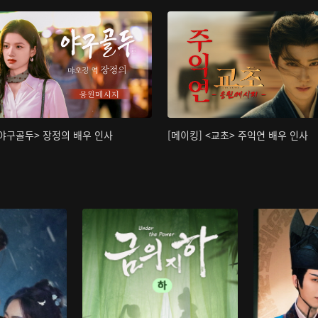
<야구골두> 장정의 배우 인사
[메이킹] <교초> 주익연 배우 인사