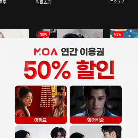
구골두
일로조양
금의지하
장중인
아재저리등니 :