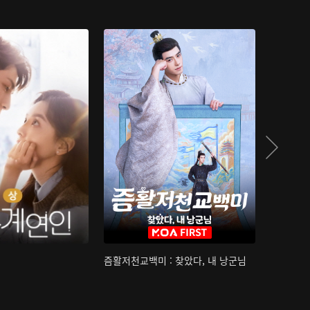
즘활저천교백미 : 찾았다, 내 낭군님
산하침