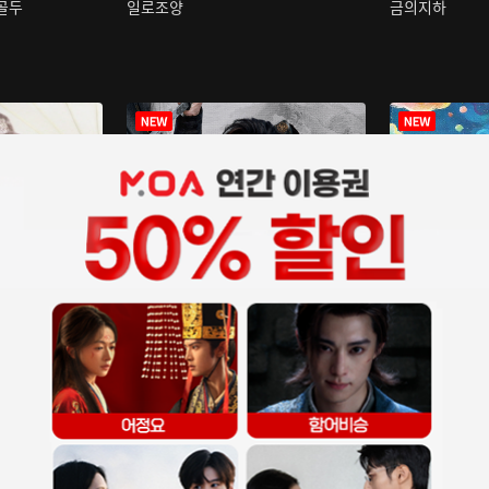
구골두
일로조양
금의지하
장중인
아재저리등니 :