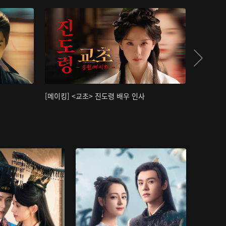
[메이킹] <교초> 진도령 배우 인사
[메이킹]