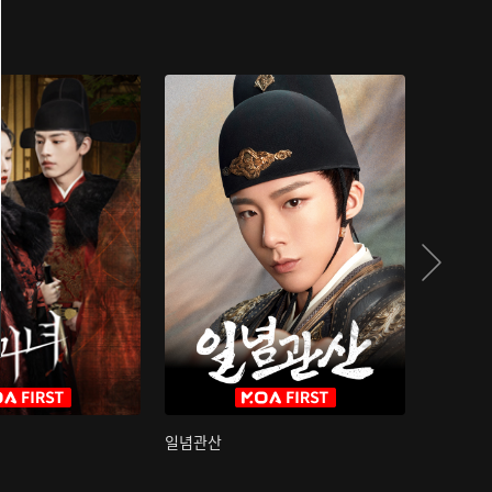
일념관산
국색방화