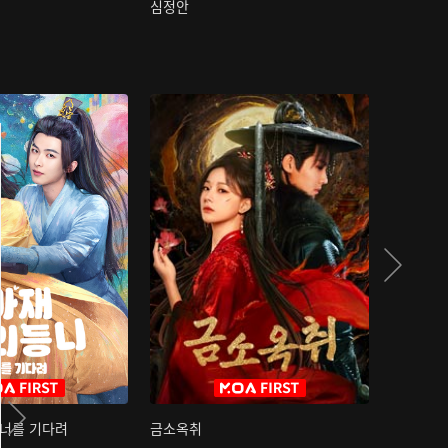
심정안
여과성음유
 너를 기다려
금소옥취
금수택심