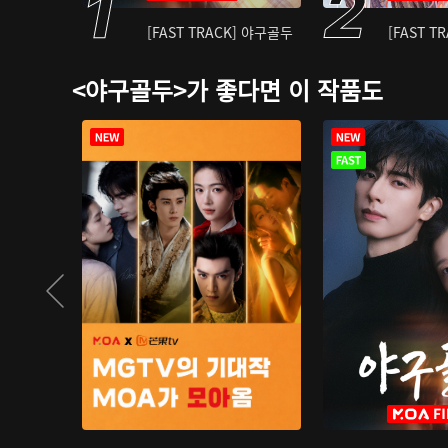
[FAST TRACK] 야구골두
[FAST T
<야구골두>가 좋다면 이 작품도