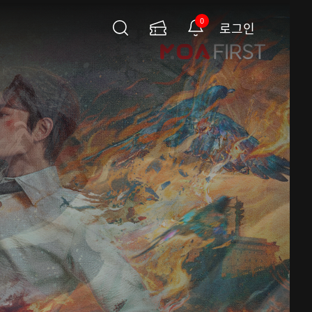
0
로그인
검
이
알
색
용
림
권
페
이
지