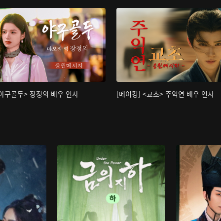
<야구골두> 장정의 배우 인사
[메이킹] <교초> 주익연 배우 인사