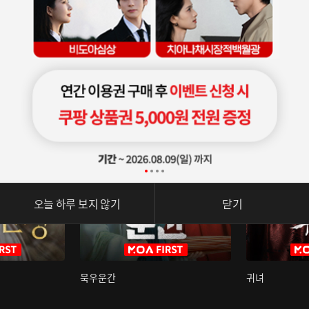
오늘 하루 보지 않기
닫기
묵우운간
귀녀