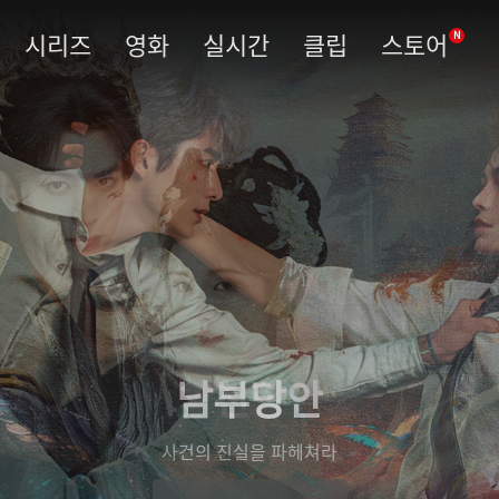
시리즈
영화
실시간
클립
스토어
N
남부당안
사건의 진실을 파헤쳐라