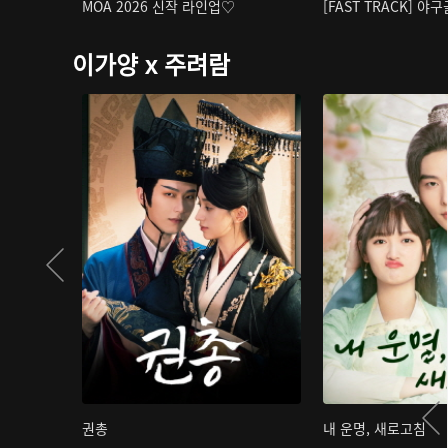
MOA 2026 신작 라인업♡
[FAST TRACK] 야
이가양 x 주려람
권총
내 운명, 새로고침