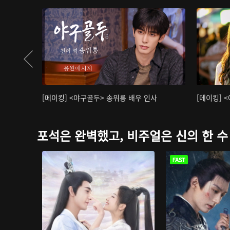
[메이킹] <야구골두> 송위룡 배우 인사
[메이킹] 
포석은 완벽했고, 비주얼은 신의 한 수