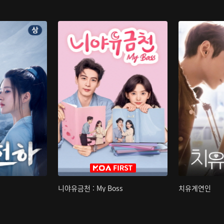
니야유금천 : My Boss
치유계연인