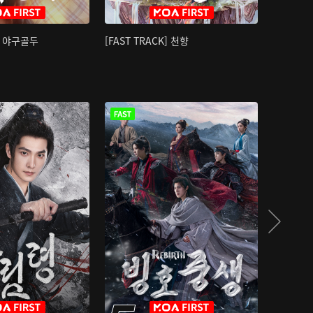
K] 야구골두
[FAST TRACK] 천향
소오강호 