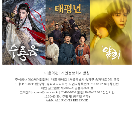
이용약관
|
개인정보처리방침
주식회사 에스제이엠엔씨 | 대표 안해조 | 서울특별시 송파구 송파대로 201, B동
16층 B-1609호 (문정동, 송파테라타워2) 사업자등록번호 218-87-02390 | 통신판
매업 신고번호 제-2024-서울송파-3233호
고객센터 cs_moa@sjmnc.co.kr | 02-400-6036 (평일 10:00~17:00 / 점심시간
12:30~13:30 / 주말 및 공휴일 휴무)
AsiaN. ALL RIGHTS RESERVED