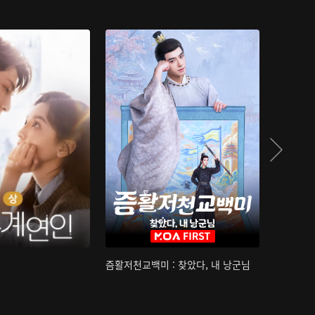
즘활저천교백미 : 찾았다, 내 낭군님
산하침