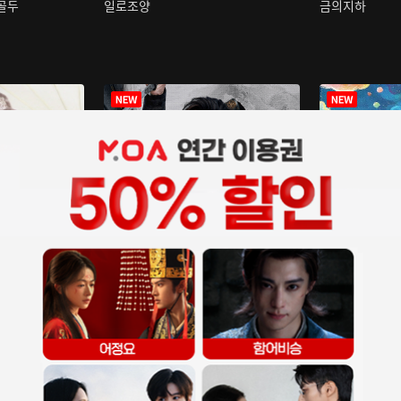
구골두
일로조양
금의지하
장중인
아재저리등니 :