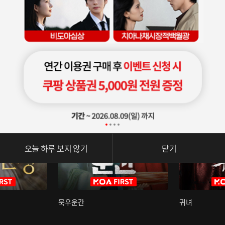
오늘 하루 보지 않기
닫기
묵우운간
귀녀