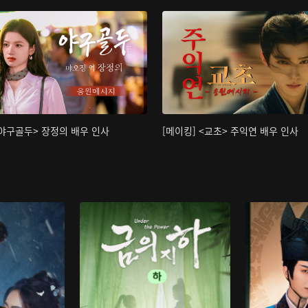
<야구골두> 장정의 배우 인사
[메이킹] <교초> 주익연 배우 인사