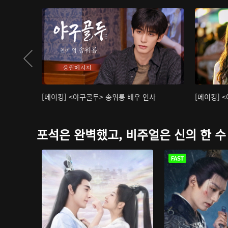
[메이킹] <야구골두> 송위룡 배우 인사
[메이킹] 
포석은 완벽했고, 비주얼은 신의 한 수