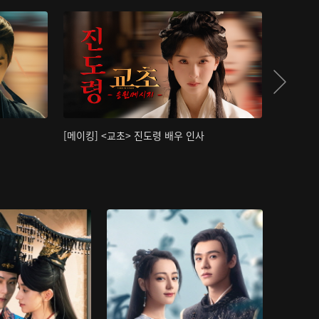
[메이킹] <교초> 진도령 배우 인사
[메이킹]