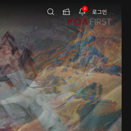
0
로그인
검
이
알
색
용
림
권
페
이
지