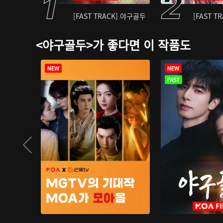
[FAST TRACK] 야구골두
[FAST T
<야구골두>가 좋다면 이 작품도