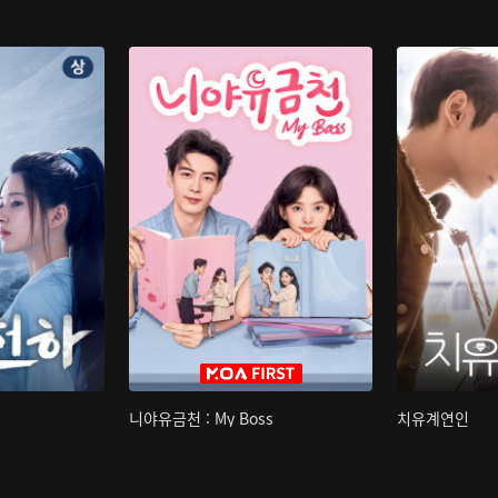
니야유금천 : My Boss
치유계연인