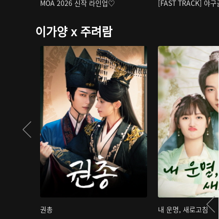
MOA 2026 신작 라인업♡
[FAST TRACK] 야
이가양 x 주려람
권총
내 운명, 새로고침