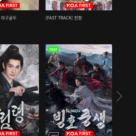
K] 야구골두
[FAST TRACK] 천향
소오강호 