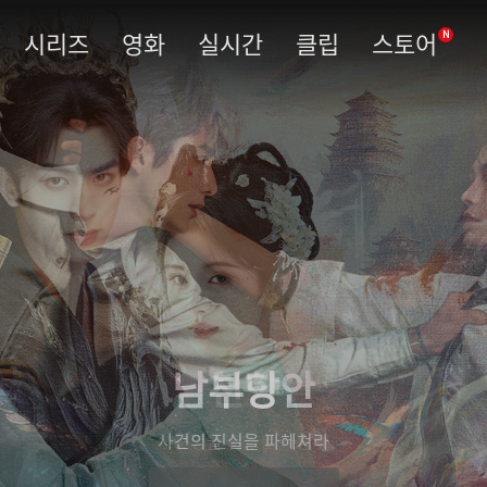
시리즈
영화
실시간
클립
스토어
N
남부당안
사건의 진실을 파헤쳐라