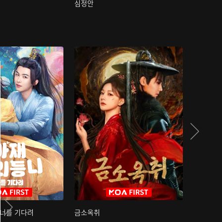
심정안
여과성음유
 너를 기다려
금소옥취
금수택심