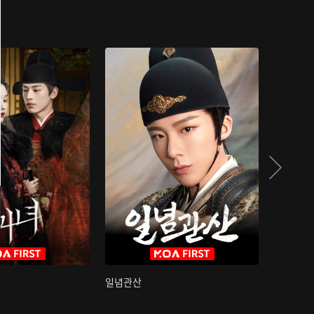
일념관산
국색방화