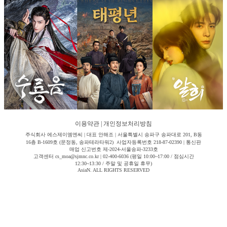
이용약관
|
개인정보처리방침
주식회사 에스제이엠엔씨 | 대표 안해조 | 서울특별시 송파구 송파대로 201, B동
16층 B-1609호 (문정동, 송파테라타워2) 사업자등록번호 218-87-02390 | 통신판
매업 신고번호 제-2024-서울송파-3233호
고객센터 cs_moa@sjmnc.co.kr | 02-400-6036 (평일 10:00~17:00 / 점심시간
12:30~13:30 / 주말 및 공휴일 휴무)
AsiaN. ALL RIGHTS RESERVED